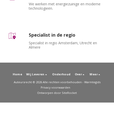
We werken met energiezuinige en moderne 
technologieën.
Specialist in de regio
Specialist in regio Amsterdam, Utrecht en 
Almere
Home
Wij Leveren
Onderhoud
Over
Meer
Auteursrecht © 2026 Alle rechten voorbehouden -
Warmtegids
Privacy voorwaarden
Ontworpen door
SiteRocket